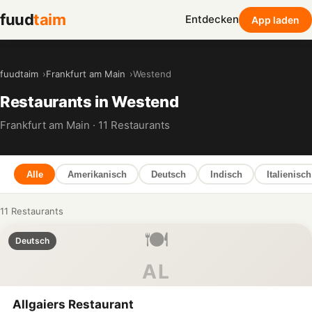
fuud
taim
Entdecken
App laden
fuudtaim
Frankfurt am Main
Westend
Restaurants in Westend
Frankfurt am Main · 11 Restaurants
Alle
Amerikanisch
Deutsch
Indisch
Italienisch
11 Restaurants
🍽️
Deutsch
AL
Allgaiers Restaurant