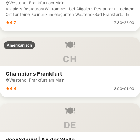
Westend, Frankfurt am Main
Allgaiers RestaurantWillkommen bei Allgaiers Restaurant – deinem
Ort für feine Kulinarik im eleganten Westend-Süd Frankfurts! In
der Feuerbachstraße 5 erwartet dich eine moderne, kreative
4.7
17:30-22:00
Küche, die saisonale Zutaten mit raffinierten Rezepten
kombiniert. Unsere Gerichte sind mit Leidenschaft zubereitet
und laden dich dazu ein, besondere Momente in stilvoller
🍽️
Atmosphäre zu genießen. Ob für ein exklusives Dinner, ein
Amerikanisch
Geschäftsessen oder einen besonderen Anlass – unser Team
sorgt dafür, dass dein Besuch unvergesslich wird. Für
CH
Reservierungen oder Fragen erreichst du uns unter 069 / 98 956
611. Komm vorbei und lass dich im Allgaiers Restaurant kulinarisch
verwöhnen – wir freuen uns auf dich!
Champions Frankfurt
Westend, Frankfurt am Main
4.4
18:00-01:00
🍽️
DE
dean&david | An der Welle