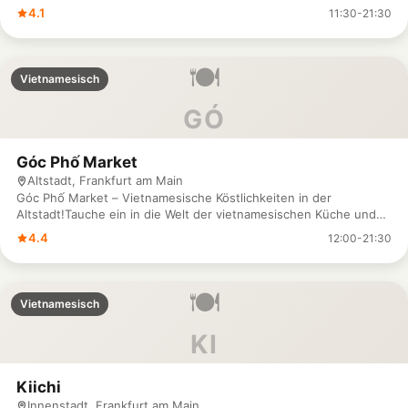
4.1
11:30-21:30
🍽️
Vietnamesisch
GÓ
Góc Phố Market
Altstadt, Frankfurt am Main
Góc Phố Market – Vietnamesische Köstlichkeiten in der
Altstadt!Tauche ein in die Welt der vietnamesischen Küche und
lass dich im Góc Phố Market verwöhnen! In unserem gemütlichen
4.4
12:00-21:30
Restaurant in der Frankfurter Altstadt erwarten dich
authentische vietnamesische Gerichte, die mit frischen Zutaten
und viel Liebe zubereitet werden. Von köstlichen Pho-Suppen
🍽️
über knusprige Frühlingsrollen bis hin zu herzhaften Banh Mi –
Vietnamesisch
hier findest du alles, was dein Herz begehrt. Unsere Gaststätte
ist der perfekte Ort, um in entspannter Atmosphäre
KI
vietnamesische Spezialitäten zu genießen. Egal, ob du mit
Freunden, der Familie oder alleine vorbeikommst – bei uns fühlst
du dich immer willkommen. Du findest uns im Schärfengäßchen 4
Kiichi
in Frankfurt am Main. Wir freuen uns darauf, dich bei uns
Innenstadt, Frankfurt am Main