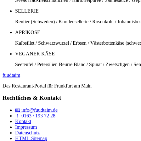
Sveas Hackfleischbällchen / Kartoffelpüree / Sahnesauce / Gep
SELLERIE
Rentier (Schweden) / Knollensellerie / Rosenkohl / Johannisbee
APRIKOSE
Kalbsfilet / Schwarzwurzel / Erbsen / Västerbottenkäse (schwedi
VEGANER KÄSE
Seeteufel / Petersilien Beurre Blanc / Spinat / Zwetschgen / Se
fuud
taim
Das Restaurant-Portal für Frankfurt am Main
Rechtliches & Kontakt
📧 info@fuudtaim.de
📱 0163 / 193 72 28
Kontakt
Impressum
Datenschutz
HTML-Sitemap