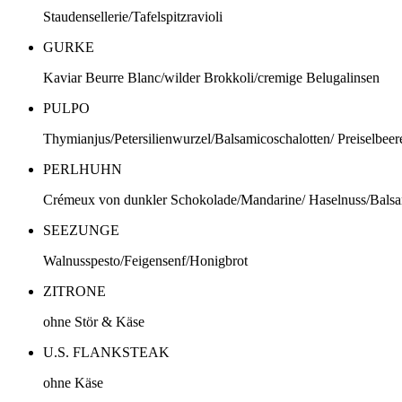
Staudensellerie/Tafelspitzravioli
GURKE
Kaviar Beurre Blanc/wilder Brokkoli/cremige Belugalinsen
PULPO
Thymianjus/Petersilienwurzel/Balsamicoschalotten/ Preiselbee
PERLHUHN
Crémeux von dunkler Schokolade/Mandarine/ Haselnuss/Balsa
SEEZUNGE
Walnusspesto/Feigensenf/Honigbrot
ZITRONE
ohne Stör & Käse
U.S. FLANKSTEAK
ohne Käse