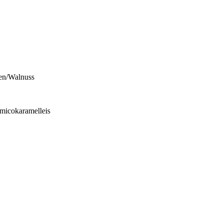
ren/Walnuss
micokaramelleis