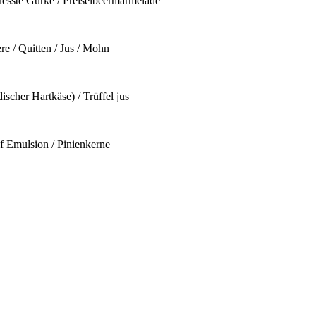
resste Gurke / Preiselbeermarmelade
re / Quitten / Jus / Mohn
scher Hartkäse) / Trüffel jus
nf Emulsion / Pinienkerne