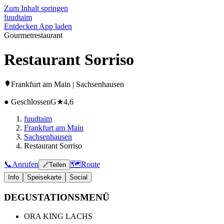
Zum Inhalt springen
fuud
taim
Entdecken
App laden
Gourmetrestaurant
Restaurant Sorriso
Frankfurt am Main | Sachsenhausen
● Geschlossen
G
★
4,6
fuudtaim
Frankfurt am Main
Sachsenhausen
Restaurant Sorriso
📞
Anrufen
🗺️
Route
🔗
Teilen
Info
Speisekarte
Social
DEGUSTATIONSMENÜ
ORA KING LACHS