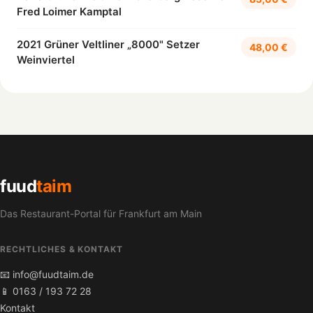
Fred Loimer Kamptal
2021 Grüner Veltliner „8000" Setzer
48,00 €
Weinviertel
fuud
taim
Das Restaurant-Portal für Frankfurt am Main
RECHTLICHES & KONTAKT
📧 info@fuudtaim.de
📱 0163 / 193 72 28
Kontakt