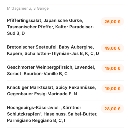
Mittagsmenü, 3 Gänge
Pfifferlingssalat, Japanische Gurke,
26,00 €
Tasmanischer Pfeffer, Kalter Paradeiser-
Sud B, D
Bretonischer Seeteufel, Baby Aubergine,
49,00 €
Kapern, Schallotten-Thymian-Jus B, K, C, D
Geschmorter Weinbergpfirsich, Lavendel,
19,00 €
Sorbet, Bourbon-Vanille B, C
Knackiger Marktsalat, Spicy Pekannüsse,
19,00 €
Gegenbauer Essig-Marinade E, N
Hochgebirgs-Käseravioli „Kärntner
28,00 €
Schlutzkrapfen", Haselnuss, Salbei-Butter,
Parmigiano Reggiano B, C, I