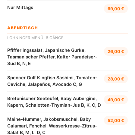
Nur Mittags
69,00 €
ABENDTISCH
LOHNINGER MENÜ, 6 GÄNGE
Pfifferlingssalat, Japanische Gurke,
26,00 €
Tasmanischer Pfeffer, Kalter Paradeiser-
Sud B, N, E
Spencer Gulf Kingfish Sashimi, Tomaten-
28,00 €
Ceviche, Jalapeños, Avocado C, G
Bretonischer Seeteufel, Baby Aubergine,
49,00 €
Kapern, Schalotten-Thymian-Jus B, K, C, D
Maine-Hummer, Jakobsmuschel, Baby
52,00 €
Calamari, Fenchel, Wasserkresse-Zitrus-
Salat B, M, L, D, C