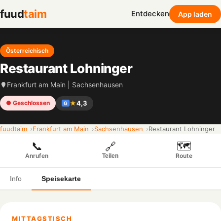
fuud
taim
Entdecken
App laden
Österreichisch
Restaurant Lohninger
Frankfurt am Main | Sachsenhausen
★
4,3
● Geschlossen
G
fuudtaim
Frankfurt am Main
Sachsenhausen
Restaurant Lohninger
📞
🗺️
🔗
Anrufen
Route
Teilen
Info
Speisekarte
MITTAGSTISCH