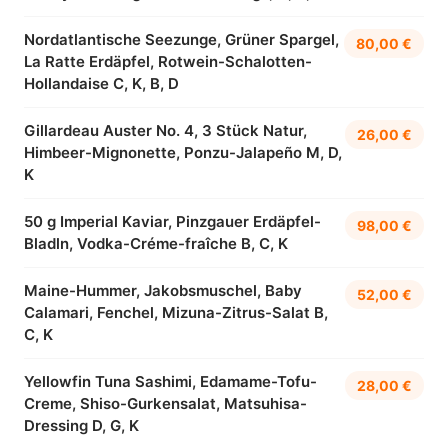
Nordatlantische Seezunge, Grüner Spargel,
80,00 €
La Ratte Erdäpfel, Rotwein-Schalotten-
Hollandaise C, K, B, D
Gillardeau Auster No. 4, 3 Stück Natur,
26,00 €
Himbeer-Mignonette, Ponzu-Jalapeño M, D,
K
50 g Imperial Kaviar, Pinzgauer Erdäpfel-
98,00 €
Bladln, Vodka-Créme-fraîche B, C, K
Maine-Hummer, Jakobsmuschel, Baby
52,00 €
Calamari, Fenchel, Mizuna-Zitrus-Salat B,
C, K
Yellowfin Tuna Sashimi, Edamame-Tofu-
28,00 €
Creme, Shiso-Gurkensalat, Matsuhisa-
Dressing D, G, K