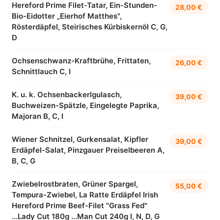
Hereford Prime Filet-Tatar, Ein-Stunden-
28,00 €
Bio-Eidotter „Eierhof Matthes",
Rösterdäpfel, Steirisches Kürbiskernöl C, G,
D
Ochsenschwanz-Kraftbrühe, Frittaten,
26,00 €
Schnittlauch C, I
K. u. k. Ochsenbackerlgulasch,
39,00 €
Buchweizen-Spätzle, Eingelegte Paprika,
Majoran B, C, I
Wiener Schnitzel, Gurkensalat, Kipfler
39,00 €
Erdäpfel-Salat, Pinzgauer Preiselbeeren A,
B, C, G
Zwiebelrostbraten, Grüner Spargel,
55,00 €
Tempura-Zwiebel, La Ratte Erdäpfel Irish
Hereford Prime Beef-Filet "Grass Fed"
...Lady Cut 180g ...Man Cut 240g I, N, D, G