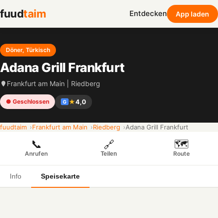
fuud
taim
Entdecken
App laden
Döner, Türkisch
Adana Grill Frankfurt
Frankfurt am Main | Riedberg
★
4,0
● Geschlossen
G
fuudtaim
Frankfurt am Main
Riedberg
Adana Grill Frankfurt
📞
🗺️
🔗
Anrufen
Route
Teilen
Info
Speisekarte