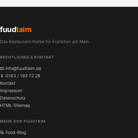
fuud
taim
Das Restaurant-Portal für Frankfurt am Main
RECHTLICHES & KONTAKT
📧 info@fuudtaim.de
📱 0163 / 193 72 28
Kontakt
Impressum
Datenschutz
HTML-Sitemap
MEHR VON FUUDTAIM
📝 Food-Blog