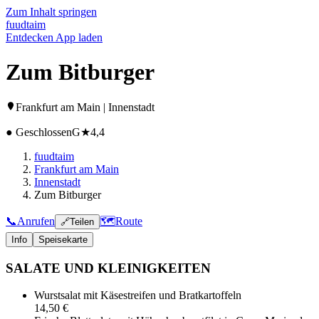
Zum Inhalt springen
fuud
taim
Entdecken
App laden
Zum Bitburger
Frankfurt am Main | Innenstadt
● Geschlossen
G
★
4,4
fuudtaim
Frankfurt am Main
Innenstadt
Zum Bitburger
📞
Anrufen
🗺️
Route
🔗
Teilen
Info
Speisekarte
SALATE UND KLEINIGKEITEN
Wurstsalat mit Käsestreifen und Bratkartoffeln
14,50 €