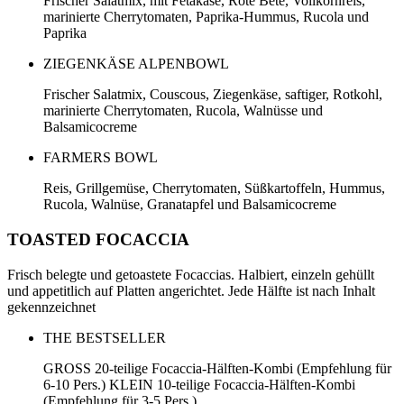
Frischer Salatmix, mit Fetakäse, Rote Bete, Vollkornreis,
marinierte Cherrytomaten, Paprika-Hummus, Rucola und
Paprika
ZIEGENKÄSE ALPENBOWL
Frischer Salatmix, Couscous, Ziegenkäse, saftiger, Rotkohl,
marinierte Cherrytomaten, Rucola, Walnüsse und
Balsamicocreme
FARMERS BOWL
Reis, Grillgemüse, Cherrytomaten, Süßkartoffeln, Hummus,
Rucola, Walnüse, Granatapfel und Balsamicocreme
TOASTED FOCACCIA
Frisch belegte und getoastete Focaccias. Halbiert, einzeln gehüllt
und appetitlich auf Platten angerichtet. Jede Hälfte ist nach Inhalt
gekennzeichnet
THE BESTSELLER
GROSS 20-teilige Focaccia-Hälften-Kombi (Empfehlung für
6-10 Pers.) KLEIN 10-teilige Focaccia-Hälften-Kombi
(Empfehlung für 3-5 Pers.)