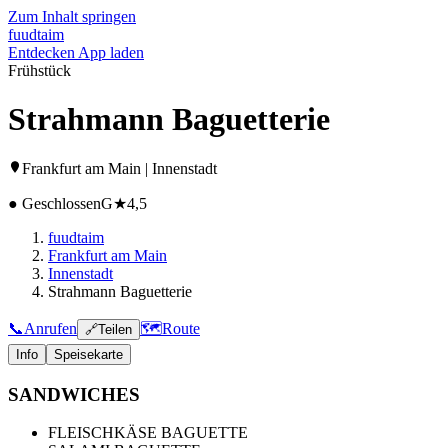
Zum Inhalt springen
fuud
taim
Entdecken
App laden
Frühstück
Strahmann Baguetterie
Frankfurt am Main | Innenstadt
● Geschlossen
G
★
4,5
fuudtaim
Frankfurt am Main
Innenstadt
Strahmann Baguetterie
📞
Anrufen
🗺️
Route
🔗
Teilen
Info
Speisekarte
SANDWICHES
FLEISCHKÄSE BAGUETTE