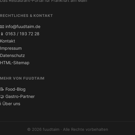
Das Restaurant-Portal für Frankfurt am Main
RECHTLICHES & KONTAKT
📧 info@fuudtaim.de
📱 0163 / 193 72 28
Kontakt
Impressum
Datenschutz
HTML-Sitemap
MEHR VON FUUDTAIM
📝 Food-Blog
🤝 Gastro-Partner
ℹ️ Über uns
© 2026 fuudtaim · Alle Rechte vorbehalten