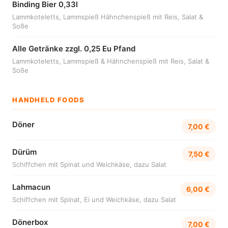
Binding Bier 0,33l
Lammkoteletts, Lammspieß Hähnchenspieß mit Reis, Salat &
Soße
Alle Getränke zzgl. 0,25 Eu Pfand
Lammkoteletts, Lammspieß & Hähnchenspieß mit Reis, Salat &
Soße
HANDHELD FOODS
Döner
7,00 €
Dürüm
7,50 €
Schiffchen mit Spinat und Weichkäse, dazu Salat
Lahmacun
6,00 €
Schiffchen mit Spinat, Ei und Weichkäse, dazu Salat
Dönerbox
7,00 €