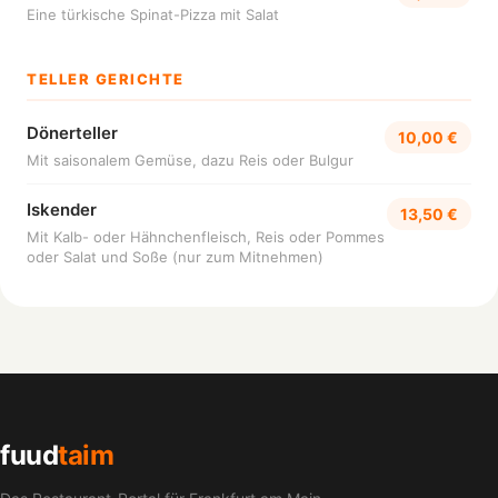
Eine türkische Spinat-Pizza mit Salat
TELLER GERICHTE
Dönerteller
10,00 €
Mit saisonalem Gemüse, dazu Reis oder Bulgur
Iskender
13,50 €
Mit Kalb- oder Hähnchenfleisch, Reis oder Pommes
oder Salat und Soße (nur zum Mitnehmen)
fuud
taim