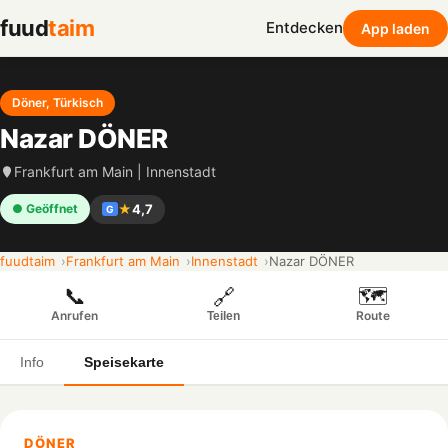
fuud
taim
Entdecken
App laden
Döner, Türkisch
Nazar DÖNER
Frankfurt am Main | Innenstadt
★
4,7
● Geöffnet
G
fuudtaim
Frankfurt am Main
Innenstadt
Nazar DÖNER
📞
🗺️
🔗
Anrufen
Route
Teilen
Info
Speisekarte
DÖNER