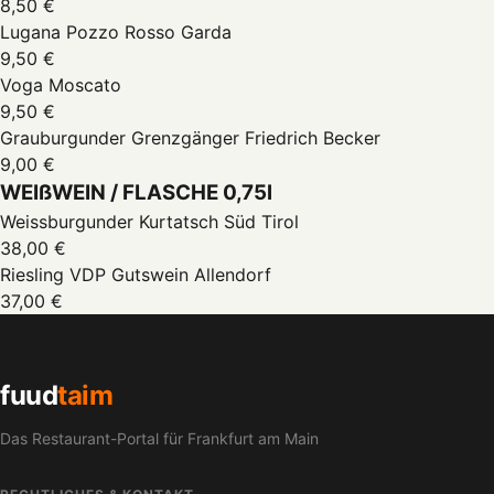
8,50 €
Lugana Pozzo Rosso Garda
9,50 €
Voga Moscato
9,50 €
Grauburgunder Grenzgänger Friedrich Becker
9,00 €
WEIßWEIN / FLASCHE 0,75l
Weissburgunder Kurtatsch Süd Tirol
38,00 €
Riesling VDP Gutswein Allendorf
37,00 €
fuud
taim
Das Restaurant-Portal für Frankfurt am Main