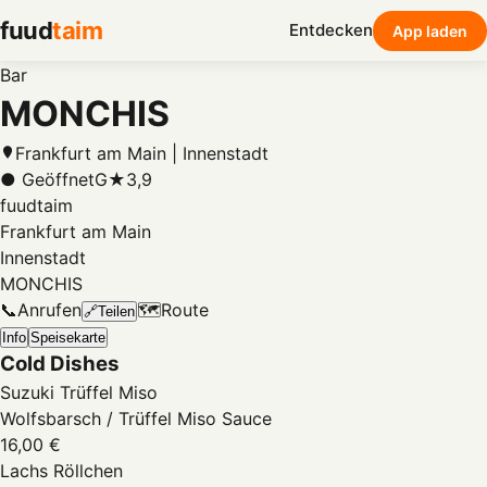
fuud
taim
Entdecken
App laden
Bar
MONCHIS
Frankfurt am Main | Innenstadt
● Geöffnet
G
★
3,9
fuudtaim
Frankfurt am Main
Innenstadt
MONCHIS
📞
Anrufen
🗺️
Route
🔗
Teilen
Info
Speisekarte
Cold Dishes
Suzuki Trüffel Miso
Wolfsbarsch / Trüffel Miso Sauce
16,00 €
Lachs Röllchen