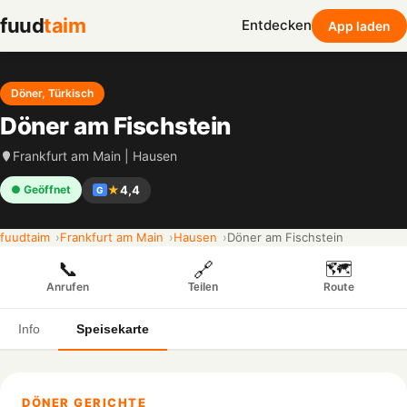
fuud
taim
Entdecken
App laden
Döner, Türkisch
Döner am Fischstein
Frankfurt am Main | Hausen
★
4,4
● Geöffnet
G
fuudtaim
Frankfurt am Main
Hausen
Döner am Fischstein
📞
🗺️
🔗
Anrufen
Route
Teilen
Info
Speisekarte
DÖNER GERICHTE