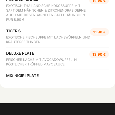
14,90 €
EXOTISCH THAILÄNDISCHE KOKOSSUPPE MIT
SAFTIGEM HÄHNCHEN & ZITRONENGRAS GERNE
AUCH MIT RIESENGARNELEN STATT HÄHNCHEN
FÜR 8,90 €
TIGER'S
11,90 €
EXOTISCHE FISCHSUPPE MIT LACHSWÜRFELN UND
KRÄUTERSEITLINGEN
DELUXE PLATE
13,90 €
FRISCHER LACHS MIT AVOCADOWÜRFEL IN
KÖSTLICHER TRÜFFEL-MAYOSAUCE
MIX NIGIRI PLATE