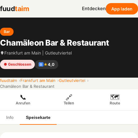
fuud
taim
Entdecken
App laden
Bar
Chamäleon Bar & Restaurant
Frankfurt am Main | Gutleutviertel
★
4,0
● Geschlossen
G
fuudtaim
Frankfurt am Main
Gutleutviertel
Chamäleon Bar & Restaurant
📞
🗺️
🔗
Anrufen
Route
Teilen
Info
Speisekarte