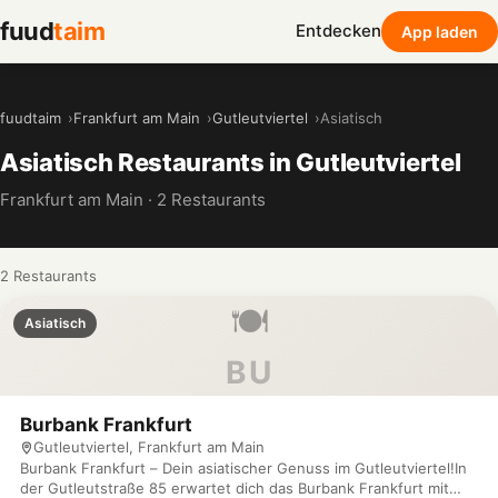
fuud
taim
Entdecken
App laden
fuudtaim
Frankfurt am Main
Gutleutviertel
Asiatisch
Asiatisch Restaurants in Gutleutviertel
Frankfurt am Main · 2 Restaurants
2 Restaurants
🍽️
Asiatisch
BU
Burbank Frankfurt
Gutleutviertel, Frankfurt am Main
Burbank Frankfurt – Dein asiatischer Genuss im Gutleutviertel!In
der Gutleutstraße 85 erwartet dich das Burbank Frankfurt mit