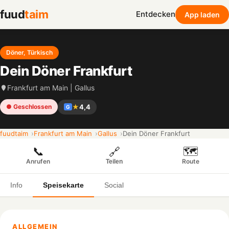
fuud
taim
Entdecken
App laden
Döner, Türkisch
Dein Döner Frankfurt
Frankfurt am Main | Gallus
★
4,4
● Geschlossen
G
fuudtaim
Frankfurt am Main
Gallus
Dein Döner Frankfurt
📞
🗺️
🔗
Anrufen
Route
Teilen
Info
Speisekarte
Social
ALLGEMEIN