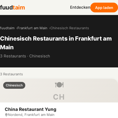
fuud
taim
Entdecken
App laden
fuudtaim
Frankfurt am Main
Chinesisch Restaurants
Chinesisch Restaurants in Frankfurt am
Main
3 Restaurants · Chinesisch
3 Restaurants
🍽️
Chinesisch
CH
China Restaurant Yung
Nordend, Frankfurt am Main