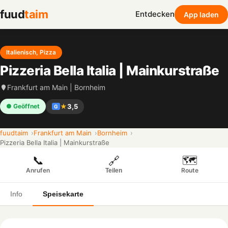
fuud
taim
Entdecken
App laden
Italienisch, Pizza
Pizzeria Bella Italia | Mainkurstraße
Frankfurt am Main | Bornheim
★
3,5
● Geöffnet
G
fuudtaim
Frankfurt am Main
Bornheim
Pizzeria Bella Italia | Mainkurstraße
📞
🗺️
🔗
Anrufen
Route
Teilen
Info
Speisekarte