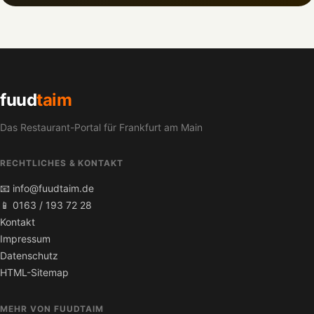
fuud
taim
Das Restaurant-Portal für Frankfurt am Main
RECHTLICHES & KONTAKT
📧 info@fuudtaim.de
📱 0163 / 193 72 28
Kontakt
Impressum
Datenschutz
HTML-Sitemap
MEHR VON FUUDTAIM