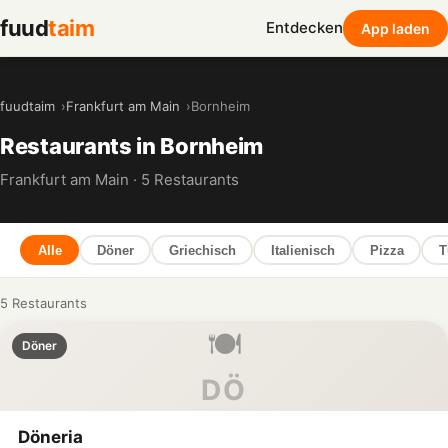
fuud
taim
Entdecken
App laden
fuudtaim
Frankfurt am Main
Bornheim
Restaurants in Bornheim
Frankfurt am Main · 5 Restaurants
Alle
Döner
Griechisch
Italienisch
Pizza
T
5 Restaurants
🍽️
Döner
DÖ
Döneria