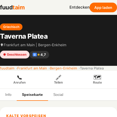
fuud
taim
Entdecken
App laden
Griechisch
Taverna Platea
Frankfurt am Main | Bergen-Enkheim
★
4,7
● Geschlossen
G
fuudtaim
Frankfurt am Main
Bergen-Enkheim
Taverna Platea
📞
🗺️
🔗
Anrufen
Route
Teilen
Info
Speisekarte
Social
KALTE VORSPEISEN