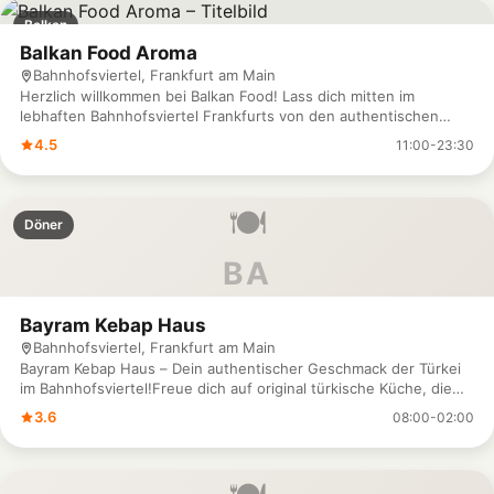
Balkan
Balkan Food Aroma
Bahnhofsviertel, Frankfurt am Main
Herzlich willkommen bei Balkan Food! Lass dich mitten im
lebhaften Bahnhofsviertel Frankfurts von den authentischen
Aromen des Balkans begeistern. Bei uns erwartet dich eine
4.5
11:00-23:30
große Auswahl an herzhaften Gerichten, die mit traditionellen
Rezepten und viel Liebe zubereitet werden. Ob deftige
Spezialitäten vom Grill, frische Salate oder hausgemachte
🍽️
Beilagen – bei uns findest du genau das Richtige, um deinen
Döner
Gaumen zu verwöhnen. Unser gemütliches Ambiente lädt dich
ein, entspannt zu genießen und den Geschmack des Balkans in
BA
vollen Zügen zu erleben. Für Reservierungen oder Fragen
erreichst du uns unter der Telefonnummer 069 / 26 486 666.
Komm vorbei und lass dich von unserer herzlichen
Bayram Kebap Haus
Gastfreundschaft überzeugen – wir freuen uns auf deinen
Bahnhofsviertel, Frankfurt am Main
Besuch bei Balkan Food!
Bayram Kebap Haus – Dein authentischer Geschmack der Türkei
im Bahnhofsviertel!Freue dich auf original türkische Küche, die
mit Leidenschaft und frischen Zutaten zubereitet wird. Im Bayram
3.6
08:00-02:00
Kebap Haus in der Münchener Straße 29 erwarten dich saftige
Kebabs, köstliche Beilagen und traditionelle Spezialitäten, die
dich in die kulinarische Welt der Türkei entführen. Unsere warme
und einladende Atmosphäre macht uns zum perfekten Ort für