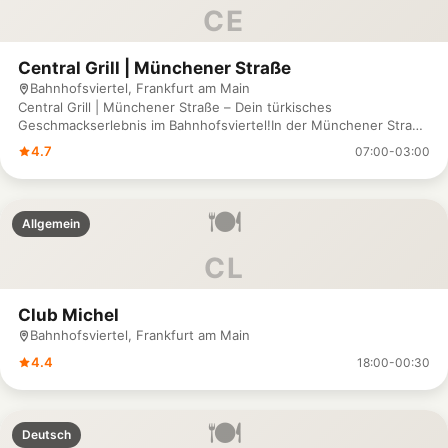
CE
Central Grill | Münchener Straße
Bahnhofsviertel, Frankfurt am Main
Central Grill | Münchener Straße – Dein türkisches
Geschmackserlebnis im Bahnhofsviertel!In der Münchener Straße
17 erwartet dich der Central Grill mit köstlichen türkischen
4.7
07:00-03:00
Spezialitäten, die frisch und mit viel Liebe zubereitet werden. Ob
saftige Kebabs, knusprige Beilagen oder aromatische Gerichte –
bei uns findest du alles, was deinen Hunger stillt und deine
🍽️
Sinne begeistert. Unser einladendes Ambiente und der
Allgemein
freundliche Service machen deinen Besuch zu einem echten
Genussmoment. Egal, ob für einen schnellen Snack oder ein
CL
entspanntes Essen mit Freunden – wir sind für dich da. Für
Reservierungen oder Bestellungen erreichst du uns unter 069 /
24 450 041. Komm vorbei und lass dich von der türkischen Küche
Club Michel
auf höchstem Niveau verwöhnen – wir freuen uns auf deinen
Bahnhofsviertel, Frankfurt am Main
Besuch im Central Grill!
4.4
18:00-00:30
🍽️
Deutsch