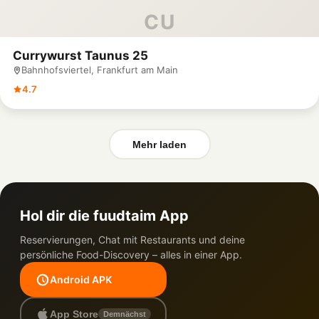
CU
Currywurst Taunus 25
Bahnhofsviertel, Frankfurt am Main
4.7
Mehr laden
Hol dir die fuudtaim App
Reservierungen, Chat mit Restaurants und deine
persönliche Food-Discovery – alles in einer App.
Android APK
App Store
Demnächst