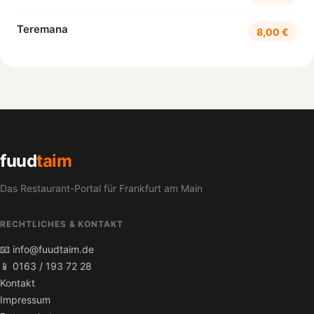
Teremana
8,00 €
fuud
taim
Das Restaurant-Portal für Frankfurt am Main
RECHTLICHES & KONTAKT
📧 info@fuudtaim.de
📱 0163 / 193 72 28
Kontakt
Impressum