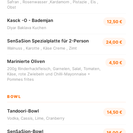
Safran , Rosenwasser ,Kardamom , Pistazie , Eis ,
Obst
Kasck -O - Bademjan
12,50 €
Diyar Baklava Kuchen
SenSaSion Spezialplatte für 2-Person
24,00 €
Walnuss , Karotte , Käse Creme , Zimt
Marinierte Oliven
4,50 €
200g Rinderhackfleisch, Garnelen, Salat, Tomaten,
Käse, rote Zwiebeln und Chilli-Mayonnaise +
Pommes frites
BOWL
Tandoori-Bowl
14,50 €
Vodka, Cassis, Lime, Cranberry
SenSaSion-Bowl
16,00 €