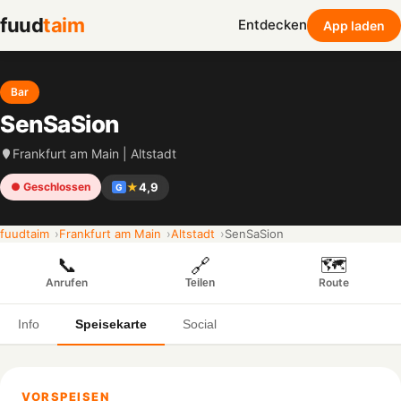
fuud
taim
Entdecken
App laden
Bar
SenSaSion
Frankfurt am Main | Altstadt
★
4,9
● Geschlossen
G
fuudtaim
Frankfurt am Main
Altstadt
SenSaSion
📞
🗺️
🔗
Anrufen
Route
Teilen
Info
Speisekarte
Social
VORSPEISEN