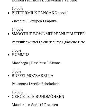
Bohnen I Pfirsich I Buchweizen I Verbene
10,00 €
BUTTERMILK PANCAKE spezial
Zucchini I Graupen I Paprika
14,00 €
SMOOTHIE BOWL MIT PEANUTBUTTER
Petersilienwurzel I Selleriepüree I glasierte Bete
8,00 €
HUMMUS
Manchego | Haselnuss I Zitrone
8,00 €
BÜFFELMOZZARELLA
Pekannuss I weiße Schokolade
16,00 €
GERÖSTETE BUNDMÖHREN
Mandarinen Sorbet I Pistazien