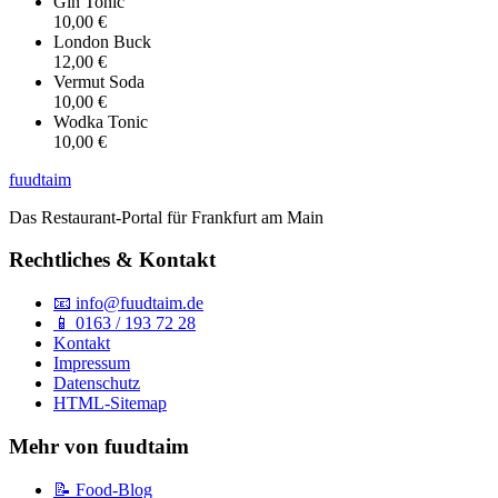
Gin Tonic
10,00 €
London Buck
12,00 €
Vermut Soda
10,00 €
Wodka Tonic
10,00 €
fuud
taim
Das Restaurant-Portal für Frankfurt am Main
Rechtliches & Kontakt
📧 info@fuudtaim.de
📱 0163 / 193 72 28
Kontakt
Impressum
Datenschutz
HTML-Sitemap
Mehr von fuudtaim
📝 Food-Blog