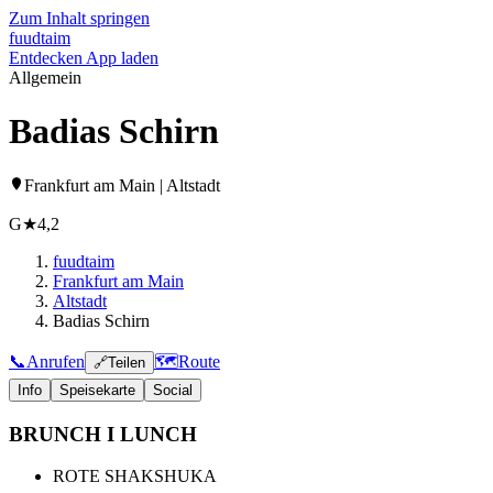
Zum Inhalt springen
fuud
taim
Entdecken
App laden
Allgemein
Badias Schirn
Frankfurt am Main | Altstadt
G
★
4,2
fuudtaim
Frankfurt am Main
Altstadt
Badias Schirn
📞
Anrufen
🗺️
Route
🔗
Teilen
Info
Speisekarte
Social
BRUNCH I LUNCH
ROTE SHAKSHUKA