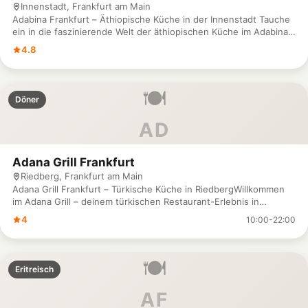
Innenstadt, Frankfurt am Main
Adabina Frankfurt – Äthiopische Küche in der Innenstadt Tauche
ein in die faszinierende Welt der äthiopischen Küche im Adabina!
In der Allerheiligenstraße 3, mitten in Frankfurts Innenstadt,
4.8
erwartet dich ein kulinarisches Erlebnis, das dich mit
einzigartigen Gewürzen und traditionellen Gerichten verzaubern
wird. Hier wird das Essen zum Gemeinschaftserlebnis, bei dem
🍽️
du authentische äthiopische Speisen in gemütlicher Atmosphäre
Döner
genießen kannst. Folge uns gerne auf Instagram und Facebook
für Eindrücke und aktuelle Highlights. Für Reservierungen oder
AD
Fragen erreichst du uns unter 069 / 21 990 824. Komm vorbei
und lass dich von der warmen Gastfreundschaft und den Aromen
Äthiopiens im Adabina begeistern – wir freuen uns auf dich.
Adana Grill Frankfurt
Riedberg, Frankfurt am Main
Adana Grill Frankfurt – Türkische Küche in RiedbergWillkommen
im Adana Grill – deinem türkischen Restaurant-Erlebnis in
Frankfurt-Riedberg! An der Altenhöferallee 29 erwartet dich
4
10:00-22:00
authentische türkische Küche, die mit Leidenschaft und
traditionellen Rezepten zubereitet wird. Genieße frisch gegrillte
Spezialitäten, würzige Meze und köstliche Gerichte, die dich auf
🍽️
eine Reise in die Welt der türkischen Aromen entführen. Ob du
Eritreisch
für ein geselliges Abendessen oder ein gemütliches Essen in
entspannter Atmosphäre vorbeikommst – bei uns steht dein
AF
Genuss im Mittelpunkt. Für Reservierungen oder Fragen