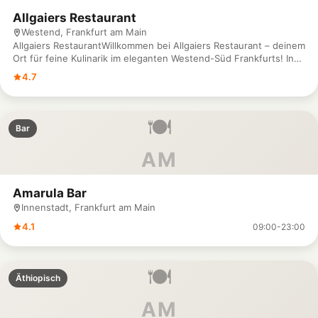
was Alice Premium Döner so besonders macht – wir freuen uns
Allgaiers Restaurant
darauf, dich willkommen zu heißen!
Westend, Frankfurt am Main
Allgaiers RestaurantWillkommen bei Allgaiers Restaurant – deinem
Ort für feine Kulinarik im eleganten Westend-Süd Frankfurts! In
der Feuerbachstraße 5 erwartet dich eine moderne, kreative
4.7
Küche, die saisonale Zutaten mit raffinierten Rezepten
kombiniert. Unsere Gerichte sind mit Leidenschaft zubereitet
und laden dich dazu ein, besondere Momente in stilvoller
🍽️
Atmosphäre zu genießen. Ob für ein exklusives Dinner, ein
Bar
Geschäftsessen oder einen besonderen Anlass – unser Team
sorgt dafür, dass dein Besuch unvergesslich wird. Für
AM
Reservierungen oder Fragen erreichst du uns unter 069 / 98 956
611. Komm vorbei und lass dich im Allgaiers Restaurant kulinarisch
verwöhnen – wir freuen uns auf dich!
Amarula Bar
Innenstadt, Frankfurt am Main
4.1
09:00-23:00
🍽️
Äthiopisch
AM