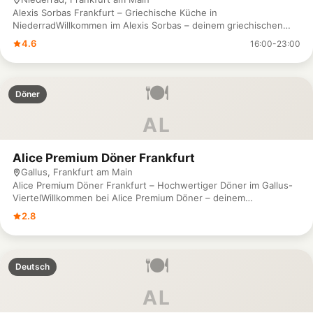
Alexis Sorbas Frankfurt – Griechische Küche in
NiederradWillkommen im Alexis Sorbas – deinem griechischen
Restaurant in Frankfurt-Niederrad! In der Güntherstraße 42A
4.6
16:00-23:00
erwartet dich eine mediterrane Oase, in der du die traditionellen
Aromen Griechenlands genießen kannst. Von herzhaften
Grillgerichten über frische Meeresfrüchte bis hin zu
🍽️
hausgemachten Mezedes bieten wir dir authentische
Döner
Spezialitäten, die mit viel Liebe und frischen Zutaten zubereitet
werden. Folge uns gerne auf Instagram und Facebook für
AL
Impressionen und Neuigkeiten aus unserem Restaurant. Für
Reservierungen oder Fragen erreichst du uns unter 069 / 672
462. Komm vorbei und lass dich im Alexis Sorbas von der
Alice Premium Döner Frankfurt
griechischen Gastfreundschaft und unserer Küche verwöhnen –
Gallus, Frankfurt am Main
wir freuen uns auf dich!
Alice Premium Döner Frankfurt – Hochwertiger Döner im Gallus-
ViertelWillkommen bei Alice Premium Döner – deinem
Anlaufpunkt für hochwertigen Döner und türkische Spezialitäten
2.8
im Frankfurter Gallus-Viertel! In der Europa-Allee 6 erwartet dich
eine neue Dimension des Dönergenusses: saftiges Fleisch,
frisches Gemüse und fein abgestimmte Gewürze, die jedes
🍽️
Gericht zu etwas Besonderem machen. Hier trifft türkische
Deutsch
Tradition auf modernen Geschmack – perfekt für eine schnelle,
aber köstliche Mahlzeit. Folge uns gerne auf Facebook für
AL
Neuigkeiten und Einblicke. Für Reservierungen oder Fragen
erreichst du uns unter 069 / 67 727 237. Komm vorbei und erlebe,