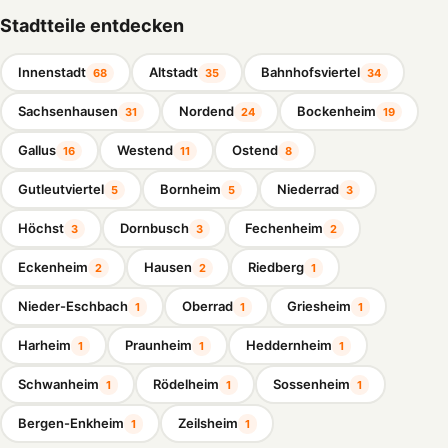
Stadtteile entdecken
Innenstadt
Altstadt
Bahnhofsviertel
68
35
34
Sachsenhausen
Nordend
Bockenheim
31
24
19
Gallus
Westend
Ostend
16
11
8
Gutleutviertel
Bornheim
Niederrad
5
5
3
Höchst
Dornbusch
Fechenheim
3
3
2
Eckenheim
Hausen
Riedberg
2
2
1
Nieder-Eschbach
Oberrad
Griesheim
1
1
1
Harheim
Praunheim
Heddernheim
1
1
1
Schwanheim
Rödelheim
Sossenheim
1
1
1
Bergen-Enkheim
Zeilsheim
1
1