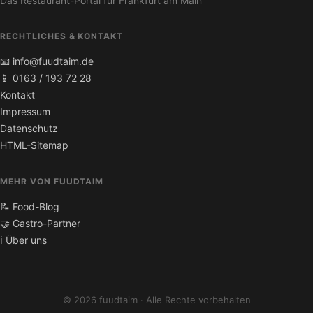
Das Restaurant-Portal für Frankfurt am Main
RECHTLICHES & KONTAKT
📧 info@fuudtaim.de
📱 0163 / 193 72 28
Kontakt
Impressum
Datenschutz
HTML-Sitemap
MEHR VON FUUDTAIM
📝 Food-Blog
🤝 Gastro-Partner
ℹ️ Über uns
© 2026 fuudtaim · Alle Rechte vorbehalten