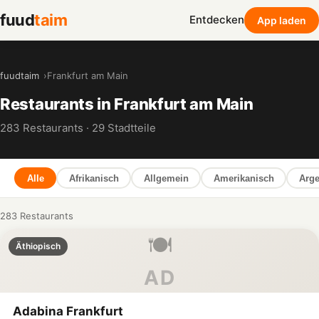
fuud
taim
Entdecken
App laden
fuudtaim
Frankfurt am Main
Restaurants in Frankfurt am Main
283 Restaurants · 29 Stadtteile
Alle
Afrikanisch
Allgemein
Amerikanisch
Arge
283 Restaurants
🍽️
Äthiopisch
AD
Adabina Frankfurt